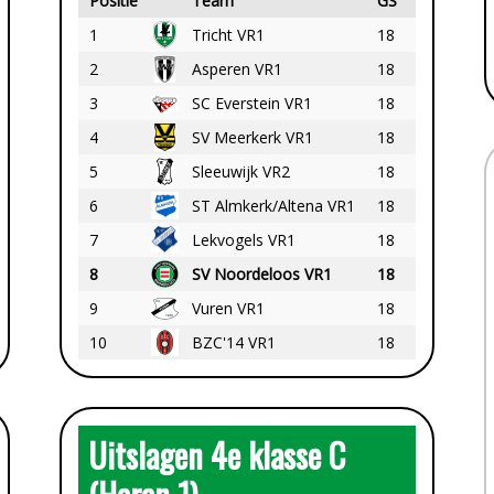
Positie
Team
GS
PT
1
Tricht VR1
18
47
2
Asperen VR1
18
43
3
SC Everstein VR1
18
34
4
SV Meerkerk VR1
18
27
5
Sleeuwijk VR2
18
27
6
ST Almkerk/Altena VR1
18
23
7
Lekvogels VR1
18
18
8
SV Noordeloos VR1
18
17
9
Vuren VR1
18
13
10
BZC'14 VR1
18
11
Uitslagen 4e klasse C