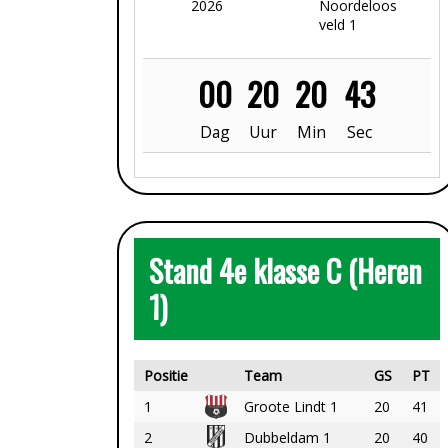
2026
Noordeloos
veld 1
00
20
20
41
Dag
Uur
Min
Sec
Stand 4e klasse C (Heren
1)
Positie
Team
GS
PT
1
Groote Lindt 1
20
41
2
Dubbeldam 1
20
40