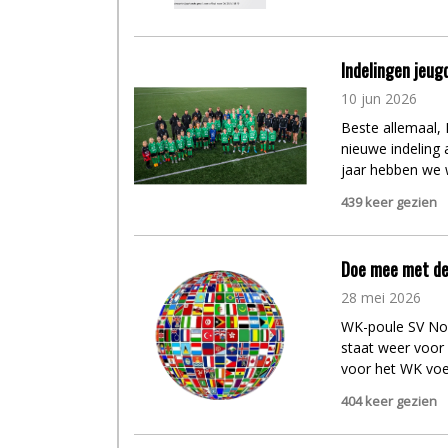
Indelingen jeu
10
jun
2026
Beste allemaal, 
nieuwe indeling a
jaar hebben we w
439 keer gezien
Doe mee met de
28
mei
2026
WK-poule SV Noo
staat weer voor 
voor het WK voet
404 keer gezien