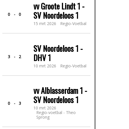
vv Groote Lindt 1 -
SV Noordeloos 1
0
-
0
15
mrt
2026
Regio-Voetbal
SV Noordeloos 1 -
DHV 1
3
-
2
10
mrt
2026
Regio-Voetbal
vv Alblasserdam 1 -
SV Noordeloos 1
0
-
3
10
mrt
2026
Regio-voetbal - Theo
Sprong